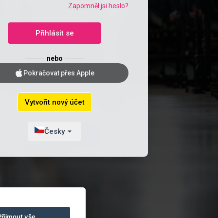
Zapomněl jsi heslo?
Přihlásit se
nebo
Pokračovat přes Apple
Vytvořit nový účet
Česky
Přijmout vše