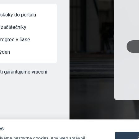
skoky do portálu
 začátečníky
progres v čase
týden
ti garantujeme vrácení
es
žíváme nezbytné cookies, aby web správně