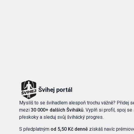
Švihej portál
Myslíš to se švihadlem alespoň trochu vážně? Přidej se
mezi
30 000+ dalších Šviháků
. Vyplň si profil, spoj se
přeskoky a sleduj svůj švihácký progres.
S předplatným
od 5,50 Kč denně
získáš navíc prémiov