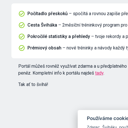
Počítadlo přeskoků
– spočítá a rovnou zapíše pře
Cesta Šviháka
– 2měsíční tréninkový program pro
Pokročilé statistiky a přehledy
– tvoje rekordy a 
Prémiový obsah
– nové tréninky a návody každý 
Portál můžeš rovněž využívat zdarma a u předplatného 
peněz. Kompletní info k portálu najdeš
tady
.
Tak ať to švihá!
Používáme cooki
Zdarec, Šviháku, pou