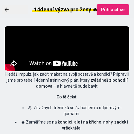
14denní výzva pro ženy 🔥
Přihlásit se
Hledáš impulz, jak začít makat na svojí postavě a kondici? Připravili
jsme pro tebe 14denní tréninkový plán, který
zvládneš z pohodlí
domova
– a hlavně tě bude bavit.
Co tě čeká:
💪 7 svižných tréninků se švihadlem a odporovými
gumami.
🔥 Zaměříme se na
kondici, ale i na břicho, nohy, zadek i
vršek těla.