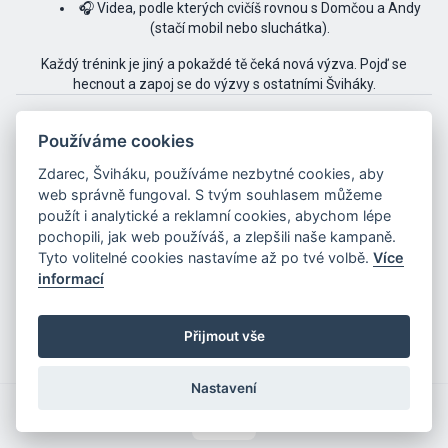
🎧 Videa, podle kterých cvičíš rovnou s Domčou a Andy
(stačí mobil nebo sluchátka).
Každý trénink je jiný a pokaždé tě čeká nová výzva. Pojď se
hecnout a zapoj se do výzvy s ostatními Šviháky.
Používáme cookies
👉 Chci se zapojit do výzvy
Zdarec, Šviháku, používáme nezbytné cookies, aby
5
/
10
web správně fungoval. S tvým souhlasem můžeme
použít i analytické a reklamní cookies, abychom lépe
pochopili, jak web používáš, a zlepšili naše kampaně.
Tyto volitelné cookies nastavíme až po tvé volbě.
Více
informací
Přijmout vše
Nastavení
Přehled
Cvičení
Premium