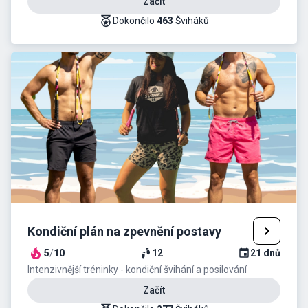
Začít
Dokončilo
463
Šviháků
Kondiční plán na zpevnění postavy
5
/
10
12
21
dnů
Intenzivnější tréninky - kondiční švihání a posilování
Začít