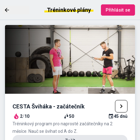
Tréninkové plány
Přihlásit se
CESTA Šviháka - začátečník
2
/
10
50
45
dnů
Tréninkový program pro naprosté začátečníky na 2
měsíce. Nauč se švihat od A do Z.