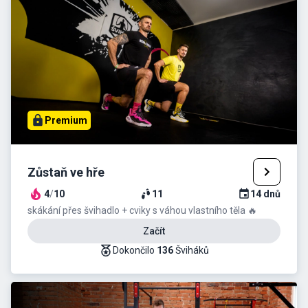
Premium
Zůstaň ve hře
4
/
10
11
14
dnů
skákání přes švihadlo + cviky s váhou vlastního těla 🔥
Začít
Dokončilo
136
Šviháků