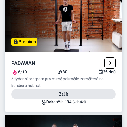
Premium
PADAWAN
6
/
10
30
35
dnů
5 týdenní program pro mírně pokročilé zaměřené na
kondici a hubnutí.
Začít
Dokončilo
134
Šviháků