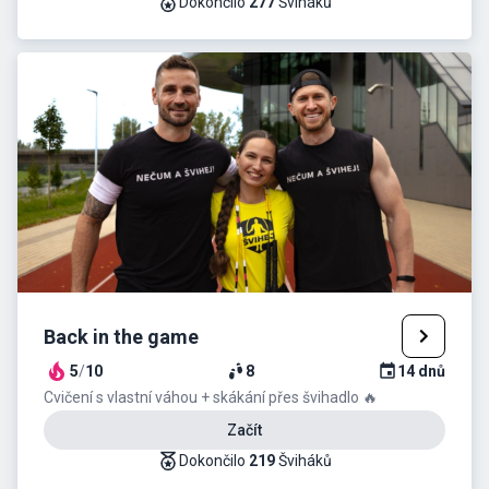
Dokončilo
277
Šviháků
Back in the game
5
/
10
8
14
dnů
Cvičení s vlastní váhou + skákání přes švihadlo 🔥
Začít
Dokončilo
219
Šviháků