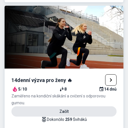
14denní výzva pro ženy 🔥
5
/
10
8
14
dnů
Zaměřeno na kondiční skákání a cvičení s odporovou
gumou.
Začít
Dokončilo
259
Šviháků