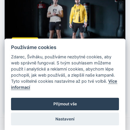
Premium
Používáme cookies
Zdarec, Šviháku, používáme nezbytné cookies, aby
KODEX pro Šviháka
web správně fungoval. S tvým souhlasem můžeme
použít i analytické a reklamní cookies, abychom lépe
1
/
10
9
1
den
pochopili, jak web používáš, a zlepšili naše kampaně.
8 videí, které tě provedou technikou, nastavením švihadla,
Tyto volitelné cookies nastavíme až po tvé volbě.
Více
rozcvičkou a základními principy sportu.
informací
Začít
Dokončilo
1076
Šviháků
Přijmout vše
Nastavení