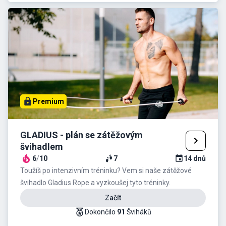
Premium
GLADIUS - plán se zátěžovým
švihadlem
6
/
10
7
14
dnů
Toužíš po intenzivním tréninku? Vem si naše zátěžové
švihadlo Gladius Rope a vyzkoušej tyto tréninky.
Začít
Dokončilo
91
Šviháků