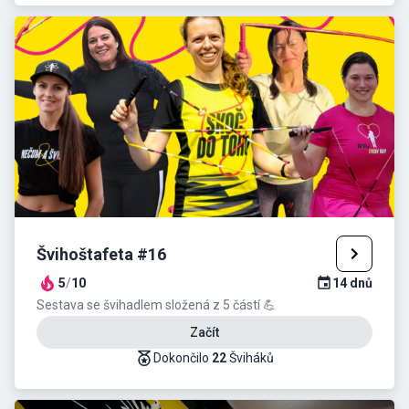
Švihoštafeta #16
5
/
10
14
dnů
Sestava se švihadlem složená z 5 částí 💪
Začít
Dokončilo
22
Šviháků