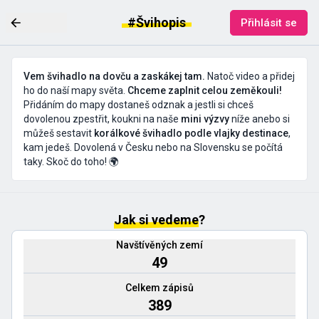
#Švihopis
Přihlásit se
Vem švihadlo na dovču a zaskákej tam.
Natoč video a přidej
ho do naší mapy světa.
Chceme zaplnit celou zeměkouli!
Přidáním do mapy dostaneš odznak a jestli si chceš
dovolenou zpestřit, koukni na naše
mini výzvy
níže anebo si
můžeš sestavit
korálkové švihadlo podle vlajky destinace
,
kam jedeš. Dovolená v Česku nebo na Slovensku se počítá
taky. Skoč do toho! 🌍
Jak si vedeme
?
Navštívěných zemí
49
Celkem zápisů
389