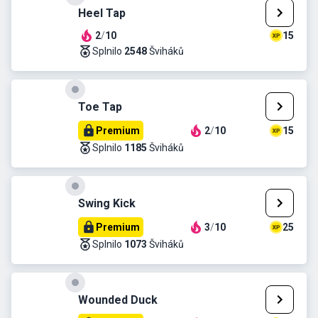
Heel Tap
2
/
10
15
Splnilo
2548
Šviháků
Toe Tap
Premium
2
/
10
15
Splnilo
1185
Šviháků
Swing Kick
Premium
3
/
10
25
Splnilo
1073
Šviháků
Wounded Duck