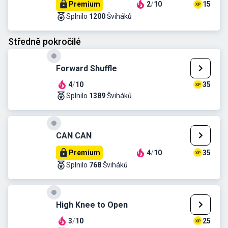
Premium
2
/
10
15
Splnilo
1200
Šviháků
Středně pokročilé
Forward Shuffle
4
/
10
35
Splnilo
1389
Šviháků
CAN CAN
Premium
4
/
10
35
Splnilo
768
Šviháků
High Knee to Open
3
/
10
25