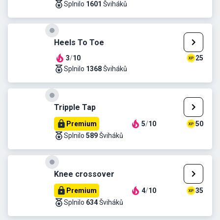
Splnilo
1601
Šviháků
Heels To Toe
3
/
10
25
Splnilo
1368
Šviháků
Tripple Tap
Premium
5
/
10
50
Splnilo
589
Šviháků
Knee crossover
Premium
4
/
10
35
Splnilo
634
Šviháků