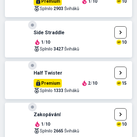
Premium
1
/
10
10
Splnilo
2903
Šviháků
Side Straddle
1
/
10
10
Splnilo
3427
Šviháků
Half Twister
Premium
2
/
10
15
Splnilo
1333
Šviháků
Zakopávání
1
/
10
10
Splnilo
2665
Šviháků