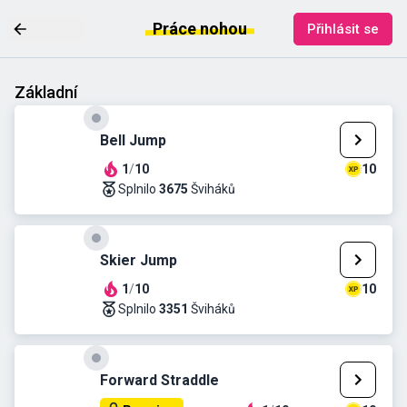
Práce nohou
Přihlásit se
Základní
Bell Jump
1
/
10
10
Splnilo
3675
Šviháků
Skier Jump
1
/
10
10
Splnilo
3351
Šviháků
Forward Straddle