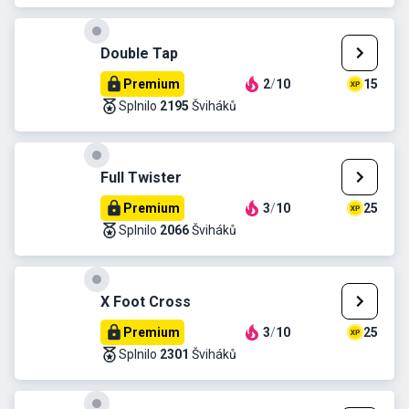
Double Tap
Premium
2
/
10
15
Splnilo
2195
Šviháků
Full Twister
Premium
3
/
10
25
Splnilo
2066
Šviháků
X Foot Cross
Premium
3
/
10
25
Splnilo
2301
Šviháků