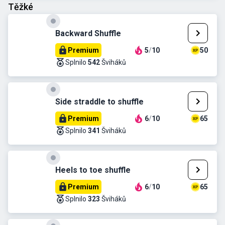
Těžké
Backward Shuffle
Premium
5
/
10
50
Splnilo
542
Šviháků
Side straddle to shuffle
Premium
6
/
10
65
Splnilo
341
Šviháků
Heels to toe shuffle
Premium
6
/
10
65
Splnilo
323
Šviháků