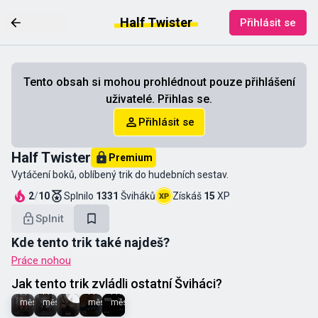
Half Twister
Přihlásit se
Tento obsah si mohou prohlédnout pouze přihlášení
uživatelé. Přihlas se.
Přihlásit se
Half Twister
Premium
Vytáčení boků, oblíbený trik do hudebních sestav.
2
/
10
Splnilo
1331
Šviháků
Získáš
15
XP
Splnit
Kde tento trik také najdeš?
Práce nohou
Peťula
Kristýna
Iveta
Petra
Maty
Du
Jak tento trik zvládli ostatní Šviháci?
Před
Před 2
Před 2
Před 2
Před 5
měsícem
měsíci
měsíci
měsíci
měsíci