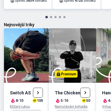
Splnilo
3639
Šviháků
Splnilo
4725
Šviháků
Nejnovější triky
Premium
Switch AS
The Chicken
Hand
8
/
10
100
5
/
10
50
4
Křížení rukou
Namotávání švihadla
Vyhaz