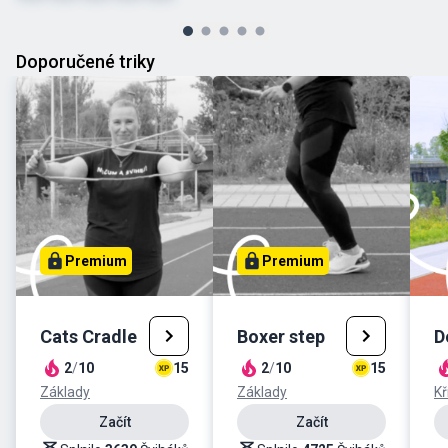
Doporučené triky
Premium
Premium
Cats Cradle
Boxer step
D
2
/
10
15
2
/
10
15
Základy
Základy
Kř
Začít
Začít