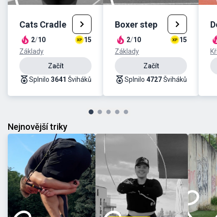
Cats Cradle
Boxer step
D
2
/
10
15
2
/
10
15
Základy
Základy
Kř
Začít
Začít
Splnilo
3641
Šviháků
Splnilo
4727
Šviháků
Nejnovější triky