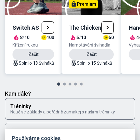
Premium
Switch AS
The Chicken
Hand
8
/
10
100
5
/
10
50
4
Křížení rukou
Namotávání švihadla
Vyhaz
Začít
Začít
Splnilo
13
Šviháků
Splnilo
15
Šviháků
Kam dále?
Tréninky
Nauč se základy a pořádně zamakej s našimi tréninky.
Výzvy
Pokoříš naše výzvy?
Používáme cookies