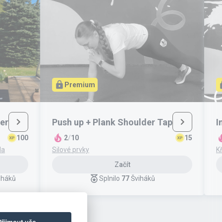
Premium
er
Push up + Plank Shoulder Tap
I
100
2
/
10
15
la
Silové prvky
K
Začít
iháků
Splnilo
77
Šviháků