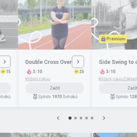
Premium
Double Cross Over
Side Swing to 
15
3
/
10
25
3
/
10
Křížení rukou
Křížení rukou
Základ
Začít
Začí
iháků
Splnilo
1970
Šviháků
Splnilo
128