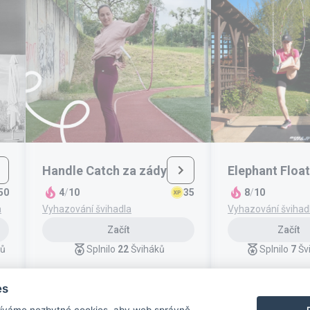
Handle Catch za zády
Elephant Float
50
4
/
10
35
8
/
10
a
Vyhazování švihadla
Vyhazování švihad
Začít
Začít
ků
Splnilo
22
Šviháků
Splnilo
7
Šv
es