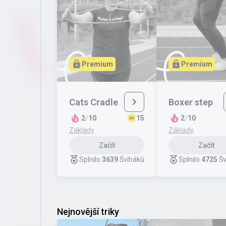
Premium
Premium
Cats Cradle
Boxer step
2
/
10
15
2
/
10
Základy
Základy
Začít
Začít
Splnilo
3639
Šviháků
Splnilo
4725
Šv
Nejnovější triky