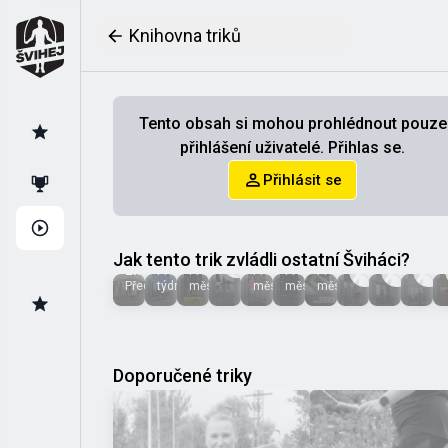
Knihovna triků
Tento obsah si mohou prohlédnout pouze
přihlášení uživatelé. Přihlas se.
Přihlásit se
Jan
Staňka
Zuzana
Studený
Kristýna
Táňa
Teri
Kristýna
Jaku
Jak tento trik zvládli ostatní Šviháci?
Emilyhihi
Před
Před
Před
Před
Před 2
Před 2
Před 2
Před 2
Před 6 dny
týdnem
měsícem
měsícem
měsícem
měsíci
měsíci
měsíci
měsíc
Doporučené triky