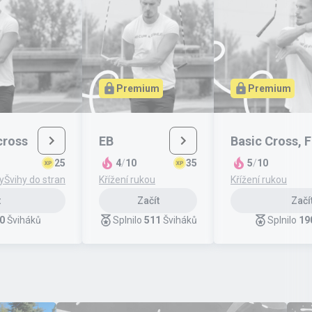
Premium
Premium
cross
EB
Basic Cross, F
25
4
/
10
35
5
/
10
y
Švihy do stran
Křížení rukou
Křížení rukou
t
Začít
Začí
0
Šviháků
Splnilo
511
Šviháků
Splnilo
19