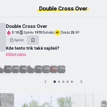
Double Cross Over
Double Cross Over
3
/
10
Splnilo
1970
Šviháků
Získáš
25
XP
Splnit
Kde tento trik také najdeš?
Křížení rukou
Peťula
Veronika
Michal
Renata
Michaela
Jana
b
Lenka
Peťula
Du
Romana
Havlínová
Hani
Čečák
Jurkovičová
Tatarkovičová
Lacenová
Před 2
Před 2
Před 3
Před 4
Před 4
Před
Před 2
i
měsíci
měsíci
měsíci
měsíci
měsíci
Před 6 měsíci
Před 7 měsíci
rokem
roky
Před 2 roky