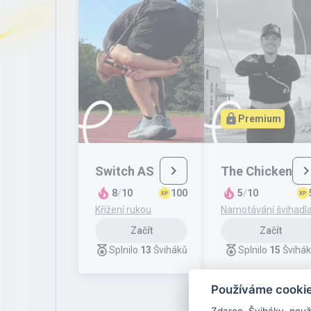
Premium
Switch AS
The Chicken
8
/
10
100
5
/
10
Křížení rukou
Namotávání švihadl
Začít
Začít
Splnilo
13
Šviháků
Splnilo
15
Švihá
Používáme cooki