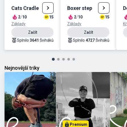
Cats Cradle
Boxer step
D
2
/
10
15
2
/
10
15
Základy
Základy
Kř
Začít
Začít
Splnilo
3641
Šviháků
Splnilo
4727
Šviháků
Nejnovější triky
Premium