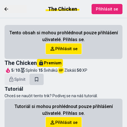
The Chicken
Přihlásit se
Tento obsah si mohou prohlédnout pouze přihlášení
uživatelé. Přihlas se.
Přihlásit se
The Chicken
Premium
5
/
10
Splnilo
15
Šviháků
Získáš
50
XP
Splnit
Tutoriál
Chceš se naučit tento trik? Podívej se na náš tutoriál.
Tutoriál si mohou prohlédnout pouze přihlášení
uživatelé. Přihlas se.
Přihlásit se