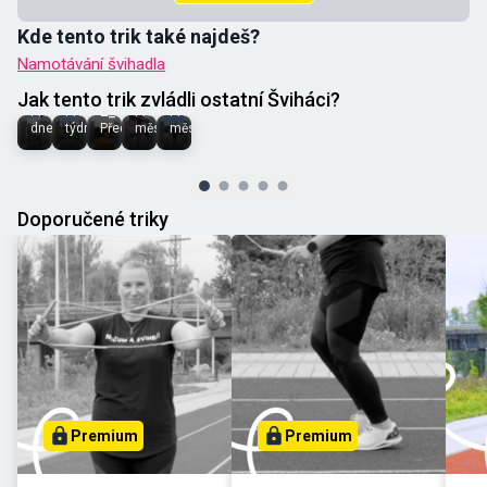
Kde tento trik také najdeš?
Namotávání švihadla
Romana
Hanka
Olí
Chlupova
Suz 🐞
Habartová
Jak tento trik zvládli ostatní Šviháci?
L_i_d_u_s_h
Před
Před
Před
Před
dnem
týdnem
Před týdnem
měsícem
měsícem
Doporučené triky
Premium
Premium