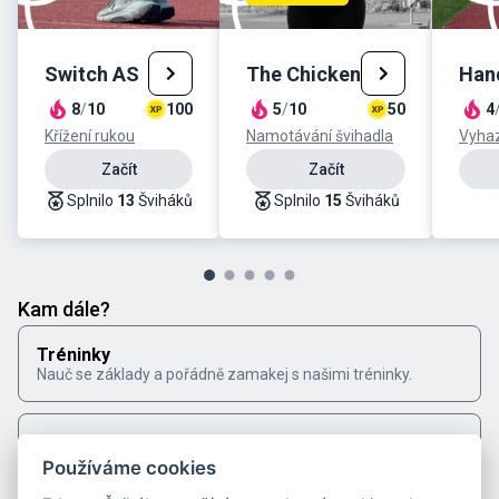
Switch AS
The Chicken
Hand
8
/
10
100
5
/
10
50
4
Křížení rukou
Namotávání švihadla
Vyhaz
Začít
Začít
Splnilo
13
Šviháků
Splnilo
15
Šviháků
Kam dále?
Tréninky
Nauč se základy a pořádně zamakej s našimi tréninky.
Výzvy
Pokoříš naše výzvy?
Používáme cookies