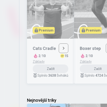
Premium
Premium
Cats Cradle
Boxer step
2
/
10
15
2
/
10
Základy
Základy
Začít
Začít
Splnilo
3638
Šviháků
Splnilo
4724
Šv
Nejnovější triky