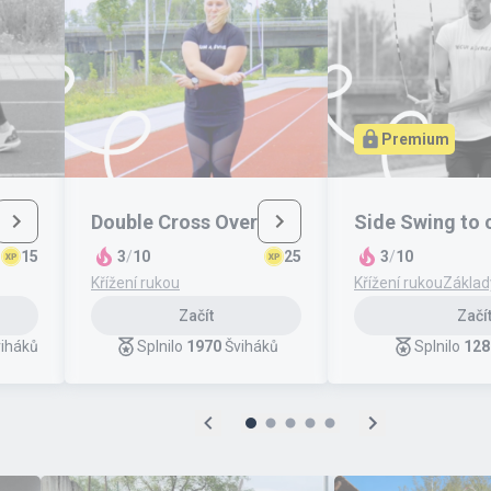
Premium
Double Cross Over
Side Swing to 
15
3
/
10
25
3
/
10
Křížení rukou
Křížení rukou
Základ
Začít
Začí
iháků
Splnilo
1970
Šviháků
Splnilo
128