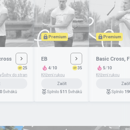
Premium
Premium
cross
EB
Basic Cross, F
25
4
/
10
35
5
/
10
y
Švihy do stran
Křížení rukou
Křížení rukou
t
Začít
Začí
0
Šviháků
Splnilo
511
Šviháků
Splnilo
19