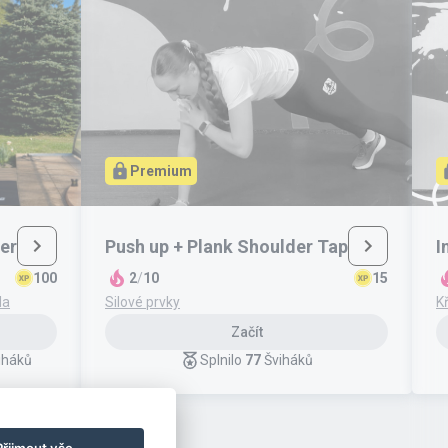
Premium
er
Push up + Plank Shoulder Tap
I
100
2
/
10
15
la
Silové prvky
K
Začít
iháků
Splnilo
77
Šviháků