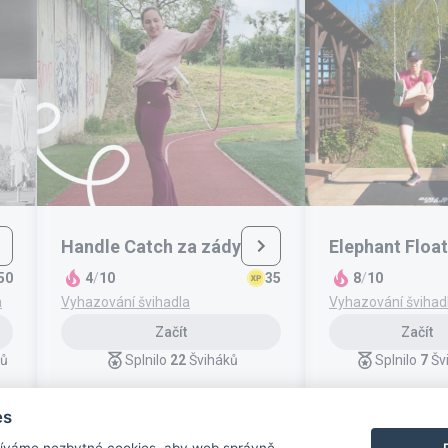
Handle Catch za zády
Elephant Float
50
4
/
10
35
8
/
10
a
Vyhazování švihadla
Vyhazování švihad
Začít
Začít
ků
Splnilo
22
Šviháků
Splnilo
7
Šv
es