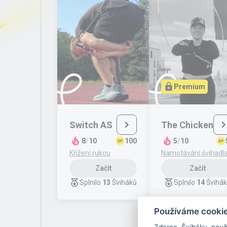
Premium
Switch AS
The Chicken
8
/
10
100
5
/
10
Křížení rukou
Namotávání švihadl
Začít
Začít
Splnilo
13
Šviháků
Splnilo
14
Švihá
Používáme cooki