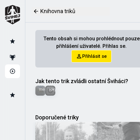
Knihovna triků
Tento obsah si mohou prohlédnout pouze
přihlášení uživatelé. Přihlas se.
Přihlásit se
Denisa
Pavlína
H.
Jak tento trik zvládli ostatní Šviháci?
Před 3
Před 2
měsíci
roky
Doporučené triky