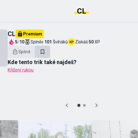
CL
CL
Premium
5
/
10
Splnilo
101
Šviháků
Získáš
50
XP
Splnit
Kde tento trik také najdeš?
Křížení rukou