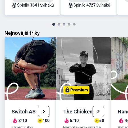
Splnilo
3641
Šviháků
Splnilo
4727
Šviháků
Nejnovější triky
Premium
Switch AS
The Chicken
Hand
8
/
10
100
5
/
10
50
4
Křížení rukou
Namotávání švihadla
Vyhaz