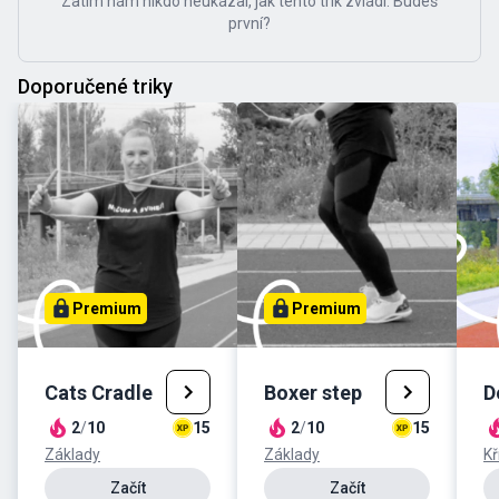
Zatím nám nikdo neukázal, jak tento trik zvládl. Budeš
první?
Doporučené triky
Premium
Premium
Cats Cradle
Boxer step
D
2
/
10
15
2
/
10
15
Základy
Základy
Kř
Začít
Začít