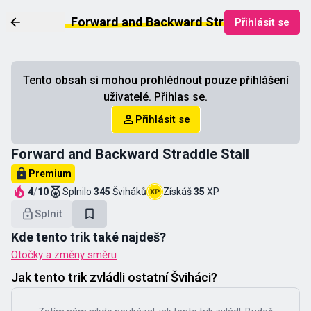
Forward and Backward Straddle Stall
Přihlásit se
Tento obsah si mohou prohlédnout pouze přihlášení
uživatelé. Přihlas se.
Přihlásit se
Forward and Backward Straddle Stall
Premium
4
/
10
Splnilo
345
Šviháků
Získáš
35
XP
Splnit
Kde tento trik také najdeš?
Otočky a změny směru
Jak tento trik zvládli ostatní Šviháci?