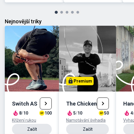
Nejnovější triky
Premium
Switch AS
The Chicken
Hand
8
/
10
100
5
/
10
50
4
Křížení rukou
Namotávání švihadla
Vyhaz
Začít
Začít