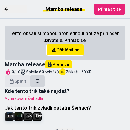
Mamba release
Přihlásit se
Tento obsah si mohou prohlédnout pouze přihlášení
uživatelé. Přihlas se.
Přihlásit se
Mamba release
Premium
9
/
10
Splnilo
69
Šviháků
Získáš
120
XP
Splnit
Kde tento trik také najdeš?
🍀
Vyhazování švihadla
Marťa
Denisa
Jana
ŠviHanka
🍀💛
H.
Jak tento trik zvládli ostatní Šviháci?
Lacenová
Před 2
Před 8
Před
měsíci
měsíci
rokem
Před rokem