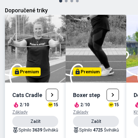
Doporučené triky
Premium
Premium
Cats Cradle
Boxer step
D
2
/
10
15
2
/
10
15
Základy
Základy
Kř
Začít
Začít
Splnilo
3639
Šviháků
Splnilo
4725
Šviháků