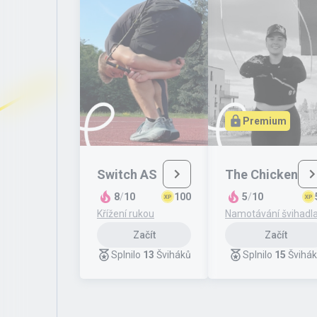
Premium
Switch AS
The Chicken
8
/
10
100
5
/
10
Křížení rukou
Namotávání švihadl
Začít
Začít
Splnilo
13
Šviháků
Splnilo
15
Švihá