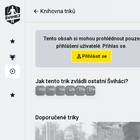
Knihovna triků
Tento obsah si mohou prohlédnout pouze
přihlášení uživatelé. Přihlas se.
Přihlásit se
Suz
Alžběta
Lukáš
Katka
Bára
Jana
🐞
Karlová
Novák
🤠
Jak tento trik zvládli ostatní Šviháci?
Marcinková
Lacenová
Před 2
Před 6
Před 8
Před
měsíci
měsíci
měsíci
rokem
Před rokem
Před rokem
Doporučené triky