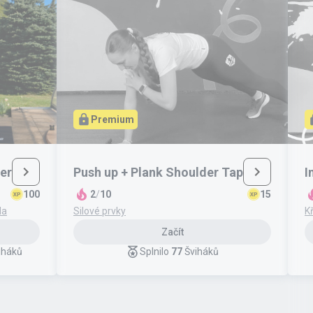
Premium
er
Push up + Plank Shoulder Tap
I
100
2
/
10
15
la
Silové prvky
K
Začít
iháků
Splnilo
77
Šviháků