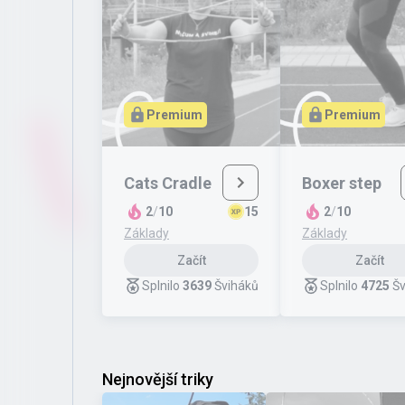
Premium
Premium
Cats Cradle
Boxer step
2
/
10
15
2
/
10
Základy
Základy
Začít
Začít
Splnilo
3639
Šviháků
Splnilo
4725
Šv
Nejnovější triky