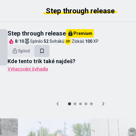
Step through release
Step through release
Premium
8
/
10
Splnilo
52
Šviháků
Získáš
100
XP
Splnit
Kde tento trik také najdeš?
Vyhazování švihadla