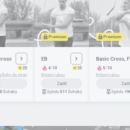
Premium
Premium
cross
EB
Basic Cross, F
25
4
/
10
35
5
/
10
y
Švihy do stran
Křížení rukou
Křížení rukou
t
Začít
Začí
0
Šviháků
Splnilo
511
Šviháků
Splnilo
19