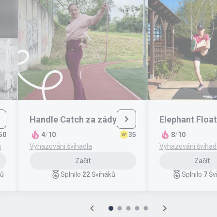
Handle Catch za zády
Elephant Float
50
4
/
10
35
8
/
10
a
Vyhazování švihadla
Vyhazování švihad
Začít
Začít
ků
Splnilo
22
Šviháků
Splnilo
7
Šv