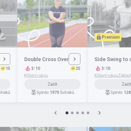
Premium
Double Cross Over
Side Swing to 
15
3
/
10
25
3
/
10
Křížení rukou
Křížení rukou
Základ
Začít
Začí
iháků
Splnilo
1970
Šviháků
Splnilo
128