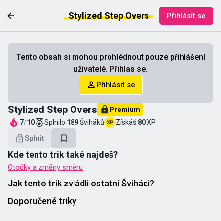
Stylized Step Overs
Přihlásit se
Tento obsah si mohou prohlédnout pouze přihlášení
uživatelé. Přihlas se.
Přihlásit se
Stylized Step Overs
Premium
7
/
10
Splnilo
189
Šviháků
Získáš
80
XP
Splnit
Kde tento trik také najdeš?
Otočky a změny směru
Jak tento trik zvládli ostatní Šviháci?
Doporučené triky